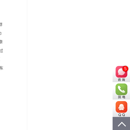
群
力
章
过
区
东
5