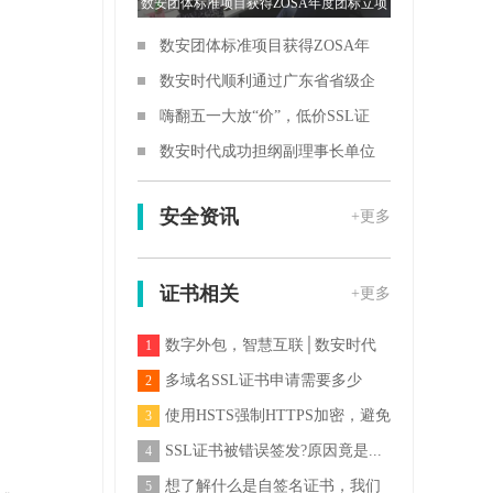
数安团体标准项目获得ZOSA年度团标立项
数安团体标准项目获得ZOSA年
度团标立项
数安时代顺利通过广东省省级企
业技术中心评定
嗨翻五一大放“价”，低价SSL证
书提前抢！
数安时代成功担纲副理事长单位
安全资讯
+更多
证书相关
+更多
数字外包，智慧互联│数安时代
1
是唯一CA受邀参加
多域名SSL证书申请需要多少
2
钱？
使用HSTS强制HTTPS加密，避免
3
微博账号变“傀儡”
SSL证书被错误签发?原因竟是...
4
想了解什么是自签名证书，我们
5