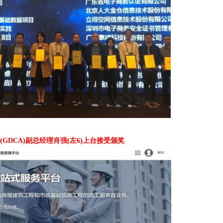
(GDCA)副总经理肖强(左6)上台接受颁奖