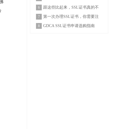
佛
首先来了解一下
跟这些比起来，SSL证书真的不
6
会
算贵！
第一次办理SSL证书，你需要注
7
意哪几
GDCA SSL证书申请选购指南
8